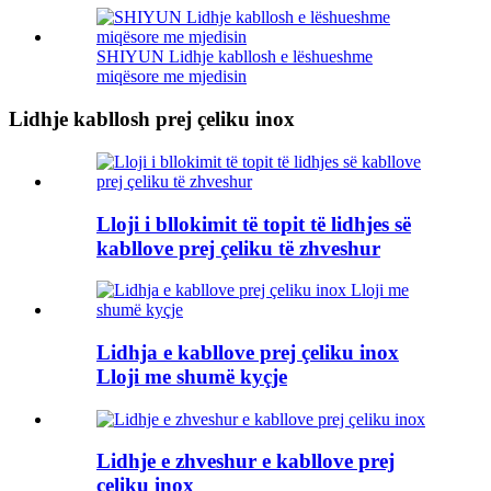
SHIYUN Lidhje kabllosh e lëshueshme
miqësore me mjedisin
Lidhje kabllosh prej çeliku inox
Lloji i bllokimit të topit të lidhjes së
kabllove prej çeliku të zhveshur
Lidhja e kabllove prej çeliku inox
Lloji me shumë kyçje
Lidhje e zhveshur e kabllove prej
çeliku inox