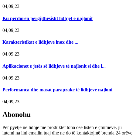
04,09,23
Ku përdoren përgjithësisht lidhjet e najlonit
04,09,23
Karakteristikat e lidhjeve inox dhe ...
04,09,23
Aplikacionet e jetës së lidhjeve të najlonit si dhe i...
04,09,23
Performanca dhe masat paraprake të lidhjeve najloni
04,09,23
Abonohu
Për pyetje në lidhje me produktet tona ose listën e çmimeve, ju
lutemi na lini emailin tuaj dhe ne do të kontaktojmë brenda 24 orëve.