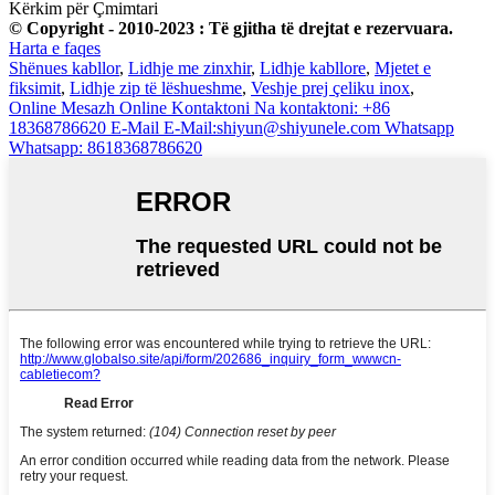
Kërkim për Çmimtari
© Copyright - 2010-2023 : Të gjitha të drejtat e rezervuara.
Harta e faqes
Shënues kabllor
,
Lidhje me zinxhir
,
Lidhje kabllore
,
Mjetet e
fiksimit
,
Lidhje zip të lëshueshme
,
Veshje prej çeliku inox
,
Online
Mesazh Online
Kontaktoni
Na kontaktoni: +86
18368786620
E-Mail
E-Mail:shiyun@shiyunele.com
Whatsapp
Whatsapp: 8618368786620