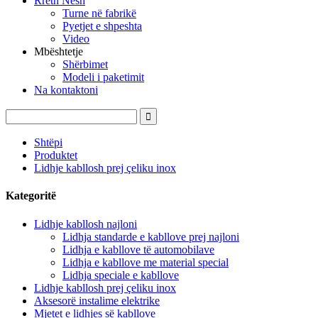
Rreth Nesh
Turne në fabrikë
Pyetjet e shpeshta
Video
Mbështetje
Shërbimet
Modeli i paketimit
Na kontaktoni
Shtëpi
Produktet
Lidhje kabllosh prej çeliku inox
Kategoritë
Lidhje kabllosh najloni
Lidhja standarde e kabllove prej najloni
Lidhja e kabllove të automobilave
Lidhja e kabllove me material special
Lidhja speciale e kabllove
Lidhje kabllosh prej çeliku inox
Aksesorë instalime elektrike
Mjetet e lidhjes së kabllove