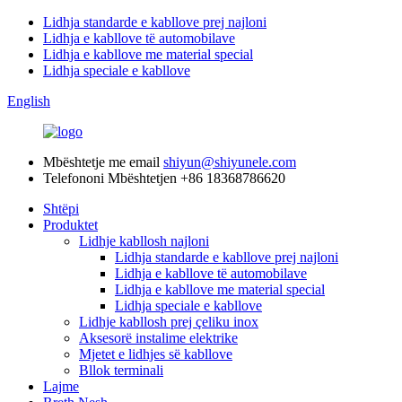
Lidhja standarde e kabllove prej najloni
Lidhja e kabllove të automobilave
Lidhja e kabllove me material special
Lidhja speciale e kabllove
English
Mbështetje me email
shiyun@shiyunele.com
Telefononi Mbështetjen
+86 18368786620
Shtëpi
Produktet
Lidhje kabllosh najloni
Lidhja standarde e kabllove prej najloni
Lidhja e kabllove të automobilave
Lidhja e kabllove me material special
Lidhja speciale e kabllove
Lidhje kabllosh prej çeliku inox
Aksesorë instalime elektrike
Mjetet e lidhjes së kabllove
Bllok terminali
Lajme