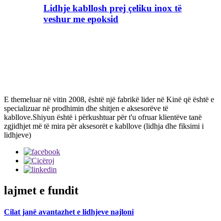
Lidhje kabllosh prej çeliku inox të
veshur me epoksid
E themeluar në vitin 2008, është një fabrikë lider në Kinë që është e
specializuar në prodhimin dhe shitjen e aksesorëve të
kabllove.Shiyun është i përkushtuar për t'u ofruar klientëve tanë
zgjidhjet më të mira për aksesorët e kabllove (lidhja dhe fiksimi i
lidhjeve)
lajmet e fundit
Cilat janë avantazhet e lidhjeve najloni